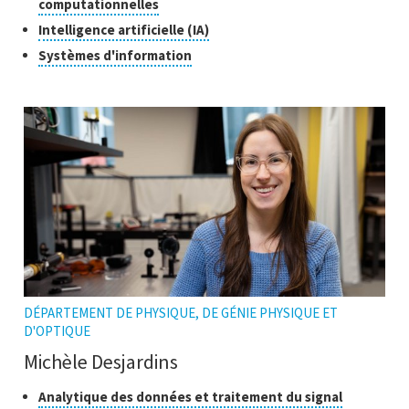
Cliquer
computationnelles
de
pour
recherche
Cliquer
Intelligence artificielle (IA)
ouvrir
pour
Cliquer
Systèmes d'information
l'infobulle
ouvrir
pour
l'infobulle
ouvrir
l'infobulle
DÉPARTEMENT DE PHYSIQUE, DE GÉNIE PHYSIQUE ET
D'OPTIQUE
Michèle Desjardins
Classes
Cliquer
Analytique des données et traitement du signal