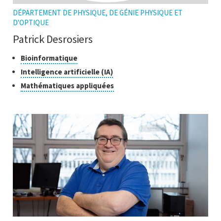
DÉPARTEMENT DE PHYSIQUE, DE GÉNIE PHYSIQUE ET
D'OPTIQUE
Patrick Desrosiers
Classes
Cliquer
Bioinformatique
pour
de
Cliquer
Intelligence artificielle (IA)
ouvrir
recherche
pour
Cliquer
Mathématiques appliquées
l'infobulle
ouvrir
pour
l'infobulle
ouvrir
l'infobulle