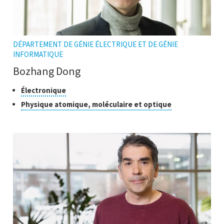
DÉPARTEMENT DE GÉNIE ÉLECTRIQUE ET DE GÉNIE
INFORMATIQUE
Bozhang Dong
Classes
Cliquer
Électronique
pour
de
Cliquer
Physique atomique, moléculaire et optique
ouvrir
recherche
pour
l'infobulle
ouvrir
l'infobulle