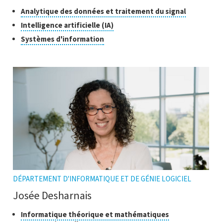
Classes
Cliquer
Analytique des données et traitement du signal
pour
de
Cliquer
Intelligence artificielle (IA)
ouvrir
recherche
pour
Cliquer
Systèmes d'information
l'infobulle
ouvrir
pour
l'infobulle
ouvrir
l'infobulle
DÉPARTEMENT D'INFORMATIQUE ET DE GÉNIE LOGICIEL
Josée Desharnais
Classes
Informatique théorique et mathématiques