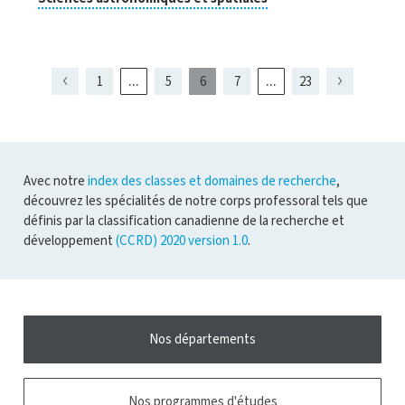
pour
de
ouvrir
recherche
l'infobulle
...
...
1
5
6
7
23
Page
Page
Page
Page
Page
Page
présentement
Page
Page
Page
4
8
5
7
affichée
Avec notre
index des classes et domaines de recherche
,
découvrez les spécialités de notre corps professoral tels que
définis par la classification canadienne de la recherche et
développement
(CCRD) 2020 version 1.0
.
Nos départements
Nos programmes d'études