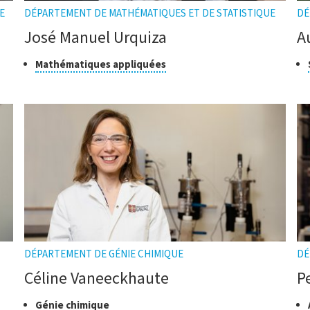
E
DÉPARTEMENT DE MATHÉMATIQUES ET DE STATISTIQUE
DÉ
José Manuel Urquiza
A
Classe
Cliquer
Cl
Mathématiques appliquées
pour
de
de
ouvrir
recherche
re
l'infobulle
DÉPARTEMENT DE GÉNIE CHIMIQUE
DÉ
Céline Vaneeckhaute
P
Classes
Cliquer
Cl
Génie chimique