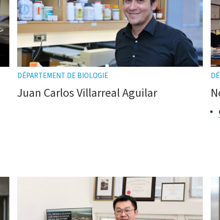
DÉPARTEMENT DE BIOLOGIE
DÉ
Juan Carlos Villarreal Aguilar
N
Cl
er
de
re
r
bulle