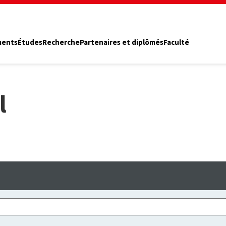
ments
Études
Recherche
Partenaires et diplômés
Faculté
l