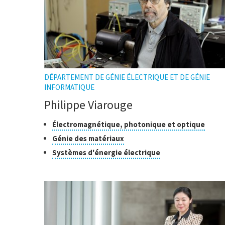
DÉPARTEMENT DE GÉNIE ÉLECTRIQUE ET DE GÉNIE
INFORMATIQUE
Philippe Viarouge
Classes
Cliqu
Électromagnétique, photonique et optique
pour
de
Cliquer
Génie des matériaux
ouvri
recherche
pour
Cliquer
Systèmes d'énergie électrique
l'info
ouvrir
pour
l'infobulle
ouvrir
l'infobulle