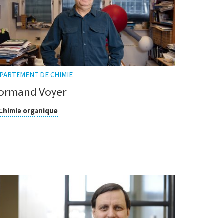
PARTEMENT DE CHIMIE
ormand Voyer
asse
Cliquer
Chimie organique
pour
ouvrir
cherche
l'infobulle