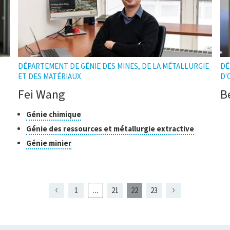
DÉPARTEMENT DE GÉNIE DES MINES, DE LA MÉTALLURGIE
DÉ
ET DES MATÉRIAUX
D'
Fei Wang
B
r
Classes
Cliquer
Génie chimique
pour
de
Cliquer
Génie des ressources et métallurgie extractive
ouvrir
recherche
pour
Cliquer
Génie minier
ulle
l'infobulle
ouvrir
pour
l'infobull
ouvrir
l'infobulle
...
1
21
22
23
Page
Page
Page
Page
Page
présentement
Page
Page
20
21
23
affichée