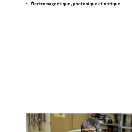
Classe
Cliqu
Électromagnétique, photonique et optique
pour
de
ouvri
recherche
l'info