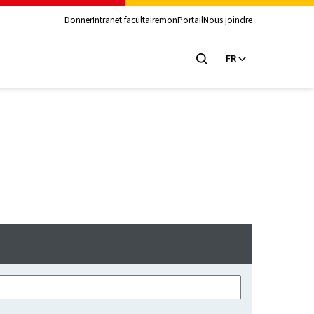
Donner
Intranet facultaire
monPortail
Nous joindre
FR