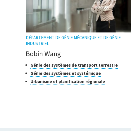
DÉPARTEMENT DE GÉNIE MÉCANIQUE ET DE GÉNIE
INDUSTRIEL
Bobin Wang
Classes
Clique
Génie des systèmes de transport terrestre
pour
de
Cliquer
Génie des systèmes et systémique
ouvrir
recherche
pour
Cliquer
Urbanisme et planification régionale
l'infob
ouvrir
pour
l'infobulle
ouvrir
l'infobulle