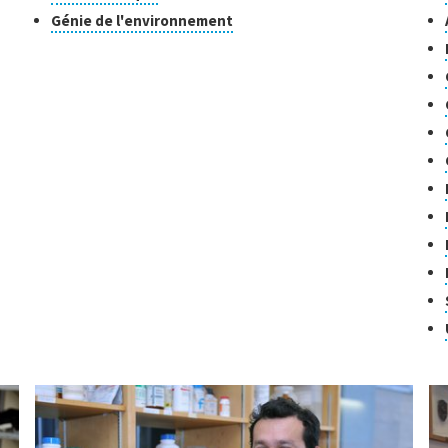
er
pour
de
de
Cliquer
Génie de l'environnement
ouvrir
recherche
re
pour
r
l'infobulle
ouvrir
bulle
l'infobulle