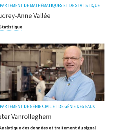
PARTEMENT DE MATHÉMATIQUES ET DE STATISTIQUE
udrey-Anne Vallée
asse
Cliquer
Statistique
pour
ouvrir
cherche
l'infobulle
PARTEMENT DE GÉNIE CIVIL ET DE GÉNIE DES EAUX
eter Vanrolleghem
asses
Cliquer
Analytique des données et traitement du signal