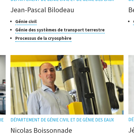
Jean-Pascal Bilodeau
B
Classes
Cliquer
Cl
Génie civil
pour
de
de
Cliquer
Génie des systèmes de transport terrestre
ouvrir
recherche
re
pour
Cliquer
Processus de la cryosphère
l'infobulle
ouvrir
pour
l'infobulle
ouvrir
l'infobulle
DÉ
IE
DÉPARTEMENT DE GÉNIE CIVIL ET DE GÉNIE DES EAUX
J
Nicolas Boissonnade