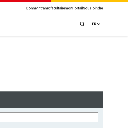
Donner
Intranet facultaire
monPortail
Nous joindre
FR