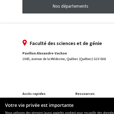
Nos départements
Faculté des sciences et de génie
Pavillon Alexandre-Vachon
1045, avenue de la Médecine,
Québec (Québec) G1V 0A6
Accès rapides
Ressources
Programmes d'études
monPortail
Votre vie privée est importante
Corps professoral
Nos départements et école
Nous utilisons des témoins (aussi appelés
cookies
) pour recueillir des donné