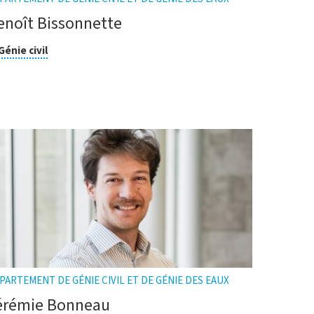
enoît Bissonnette
asse
Cliquer
Génie civil
pour
ouvrir
cherche
l'infobulle
PARTEMENT DE GÉNIE CIVIL ET DE GÉNIE DES EAUX
érémie Bonneau