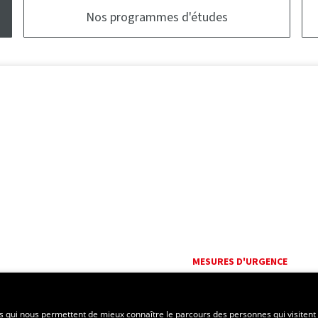
Nos programmes d'études
MESURES D'URGENCE
Composer le
418 656-5555
es qui nous permettent de mieux connaître le parcours des personnes qui visitent 