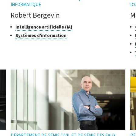
INFORMATIQUE
D'
Robert Bergevin
M
Classes
Cliquer
Cl
Intelligence artificielle (IA)
pour
de
de
Cliquer
Systèmes d'information
ouvrir
recherche
re
pour
l'infobulle
ouvrir
l'infobulle
DÉPARTEMENT DE GÉNIE CIVIL ET DE GÉNIE DES EAUX
DÉ