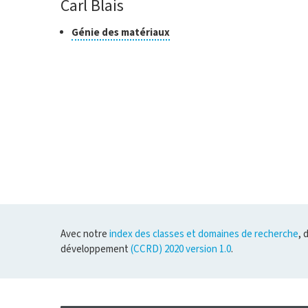
Carl Blais
Classe
Cliquer
Génie des matériaux
pour
de
ouvrir
recherche
l'infobulle
Avec notre
index des classes et domaines de recherche
, 
développement
(CCRD) 2020 version 1.0
.