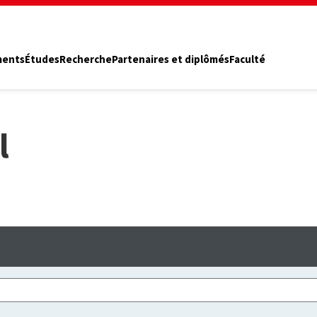
ments
Études
Recherche
Partenaires et diplômés
Faculté
l