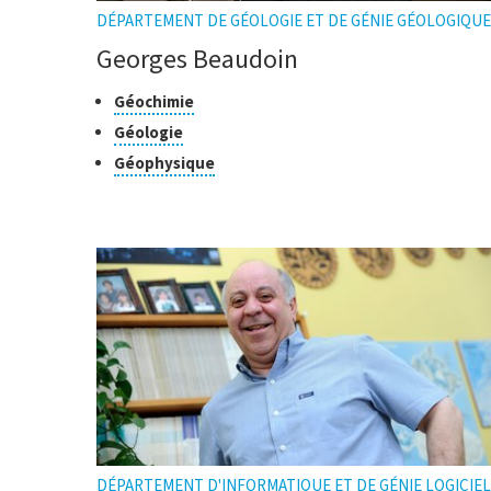
DÉPARTEMENT DE GÉOLOGIE ET DE GÉNIE GÉOLOGIQUE
Georges Beaudoin
Classes
Cliquer
Géochimie
pour
de
Cliquer
Géologie
ouvrir
recherche
pour
Cliquer
Géophysique
l'infobulle
ouvrir
pour
l'infobulle
ouvrir
l'infobulle
DÉPARTEMENT D'INFORMATIQUE ET DE GÉNIE LOGICIEL