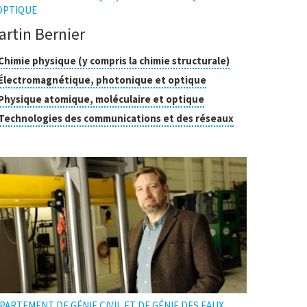
OPTIQUE
artin Bernier
asses
Cliquer
Chimie physique (y compris la chimie structurale)
pour
Cliquer
Électromagnétique, photonique et optique
ouvrir
cherche
pour
Cliquer
Physique atomique, moléculaire et optique
l'infobulle
ouvrir
pour
Cliquer
Technologies des communications et des réseaux
l'infobulle
ouvrir
pour
l'infobulle
ouvrir
l'infobulle
PARTEMENT DE GÉNIE CIVIL ET DE GÉNIE DES EAUX