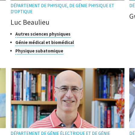
DÉPARTEMENT DE PHYSIQUE, DE GÉNIE PHYSIQUE ET
DÉ
D'OPTIQUE
G
Luc Beaulieu
Classes
Cliquer
Autres sciences physiques
pour
de
Cliquer
Génie médical et biomédical
ouvrir
recherche
pour
Cliquer
Physique subatomique
l'infobulle
ouvrir
pour
l'infobulle
ouvrir
l'infobulle
DÉPARTEMENT DE GÉNIE ÉLECTRIQUE ET DE GÉNIE
DÉ