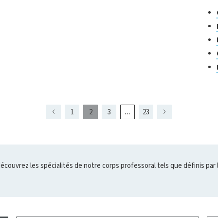
Cl
de
re
...
1
2
3
23
Page
Page
Page
Page
présentement
Page
Page
Page
4
1
3
affichée
découvrez les spécialités de notre corps professoral tels que définis par 