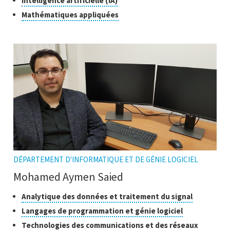
Classes
Intelligence artificielle (IA)
pour
de
Cliquer
Mathématiques appliquées
ouvrir
recherche
pour
l'infobulle
ouvrir
l'infobulle
DÉPARTEMENT D'INFORMATIQUE ET DE GÉNIE LOGICIEL
Mohamed Aymen Saied
Classes
Cliquer
Analytique des données et traitement du signal
pour
de
Cliquer
Langages de programmation et génie logiciel
ouvrir
recherche
pour
Cliquer
Technologies des communications et des réseaux
l'infobulle