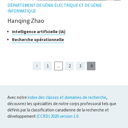
DÉPARTEMENT DE GÉNIE ÉLECTRIQUE ET DE GÉNIE
INFORMATIQUE
Hanqing Zhao
Classes
Cliquer
Intelligence artificielle (IA)
pour
de
Cliquer
Recherche opérationnelle
ouvrir
recherche
pour
l'infobulle
ouvrir
l'infobulle
...
1
2
3
4
Page
Page
Page
Page
Page
Page
présentement
1
3
affichée
Avec notre
index des classes et domaines de recherche
,
découvrez les spécialités de notre corps professoral tels que
définis par la classification canadienne de la recherche et
développement
(CCRD) 2020 version 1.0
.