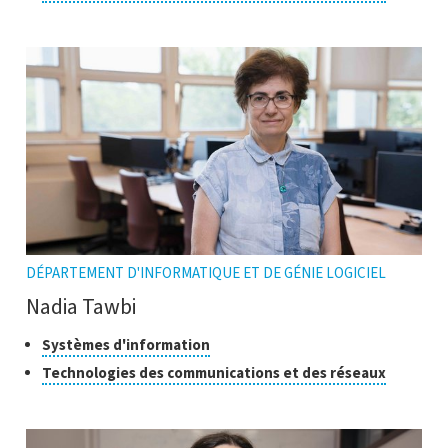
ouvrir
pour
l'infobulle
ouvrir
l'infobul
DÉPARTEMENT D'INFORMATIQUE ET DE GÉNIE LOGICIEL
Nadia Tawbi
Classes
Cliquer
Systèmes d'information
pour
de
Cliquer
Technologies des communications et des réseaux
ouvrir
recherche
pour
l'infobulle
ouvrir
l'infobul