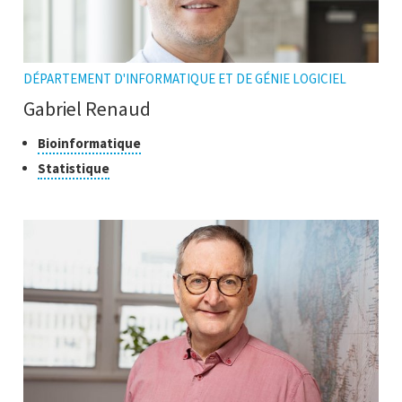
DÉPARTEMENT D'INFORMATIQUE ET DE GÉNIE LOGICIEL
Gabriel Renaud
Classes
Cliquer
Bioinformatique
pour
de
Cliquer
Statistique
ouvrir
recherche
pour
l'infobulle
ouvrir
l'infobulle